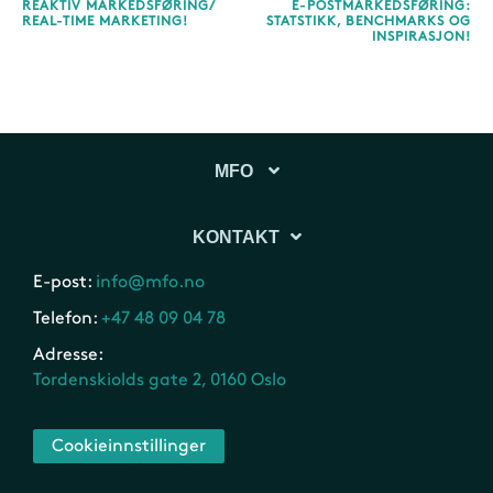
REAKTIV MARKEDSFØRING/
E-POSTMARKEDSFØRING:
REAL-TIME MARKETING!
STATSTIKK, BENCHMARKS OG
INSPIRASJON!
MFO
KONTAKT
E-post:
info@mfo.no
Telefon:
+47 48 09 04 78
Adresse:
Tordenskiolds gate 2, 0160 Oslo
Cookieinnstillinger