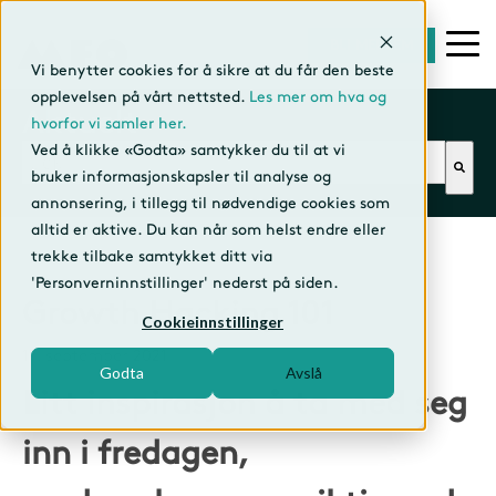
BLI MEDLEM
Vi benytter cookies for å sikre at du får den beste
opplevelsen på vårt nettsted.
Les mer om hva og
Aktuelt
hvorfor vi samler her.
Dette er et søkefelt med en tilhørende funksjon f
Ved å klikke «Godta» samtykker du til at vi
bruker informasjonskapsler til analyse og
annonsering, i tillegg til nødvendige cookies som
alltid er aktive. Du kan når som helst endre eller
trekke tilbake samtykket ditt via
'Personverninnstillinger' nederst på siden.
Growth Hacking 101
Cookieinnstillinger
17. september 2021
Godta
Avslå
Litt inspirasjon å ta med seg
inn i fredagen,