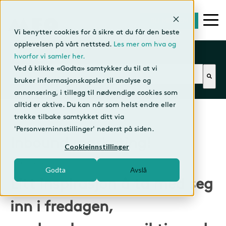
BLI MEDLEM
Vi benytter cookies for å sikre at du får den beste
opplevelsen på vårt nettsted.
Les mer om hva og
Aktuelt
hvorfor vi samler her.
Dette er et søkefelt med en tilhørende funksjon f
Ved å klikke «Godta» samtykker du til at vi
bruker informasjonskapsler til analyse og
annonsering, i tillegg til nødvendige cookies som
alltid er aktive. Du kan når som helst endre eller
trekke tilbake samtykket ditt via
'Personverninnstillinger' nederst på siden.
Inbound marketing!
Cookieinnstillinger
7. mai 2021
Godta
Avslå
Litt inspirasjon å ta med seg
inn i fredagen,