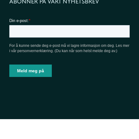
ABONNER PÅ VÅRT NYHETSBREV
Personvern