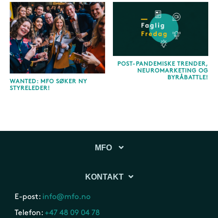
POST-PANDEMISKE TRENDER,
NEUROMARKETING OG
BYRÅBATTLE!
WANTED: MFO SØKER NY
STYRELEDER!
MFO
KONTAKT
E-post:
info@mfo.no
Telefon:
+47 48 09 04 78