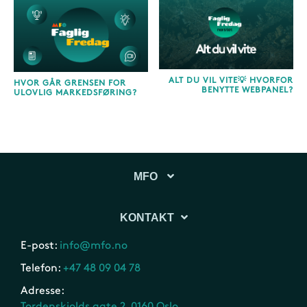
ALT DU VIL VITE💡 HVORFOR
HVOR GÅR GRENSEN FOR
BENYTTE WEBPANEL?
ULOVLIG MARKEDSFØRING?
MFO
KONTAKT
E-post:
info@mfo.no
Telefon:
+47 48 09 04 78
Adresse:
Tordenskiolds gate 2, 0160 Oslo