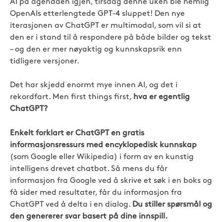
AI på agendaen igjen, tirsdag denne uken ble nemlig
OpenAIs etterlengtede GPT-4 sluppet! Den nye
iterasjonen av ChatGPT er multimodal, som vil si at
den er i stand til å respondere på både bilder og tekst
– og den er mer nøyaktig og kunnskapsrik enn
tidligere versjoner.
Det har skjedd enormt mye innen AI, og det i
rekordfart. Men first things first,
hva er egentlig
ChatGPT?
Enkelt forklart er ChatGPT en gratis
informasjonsressurs med encyklopedisk kunnskap
(som Google eller Wikipedia) i form av en kunstig
intelligens drevet chatbot. Så mens du får
informasjon fra Google ved å skrive et søk i en boks og
få sider med resultater, får du informasjon fra
ChatGPT ved å delta i en dialog.
Du stiller spørsmål og
den genererer svar basert på dine innspill.