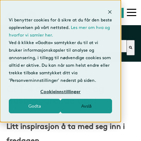
BLI MEDLEM
Vi benytter cookies for å sikre at du får den beste
opplevelsen på vårt nettsted.
Les mer om hva og
Aktuelt
hvorfor vi samler her.
Dette er et søkefelt med en tilhørende funksjon f
Ved å klikke «Godta» samtykker du til at vi
bruker informasjonskapsler til analyse og
annonsering, i tillegg til nødvendige cookies som
alltid er aktive. Du kan når som helst endre eller
trekke tilbake samtykket ditt via
'Personverninnstillinger' nederst på siden.
GPT-4 oppdatering og
Cookieinnstillinger
tidsbesparende tips!
Godta
Avslå
17. mars 2023
Litt inspirasjon å ta med seg inn i