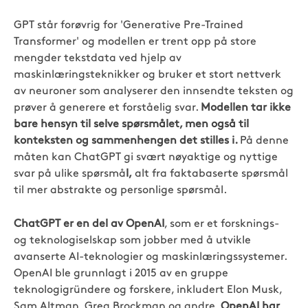
GPT står forøvrig for 'Generative Pre-Trained
Transformer' og modellen er trent opp på store
mengder tekstdata ved hjelp av
maskinlæringsteknikker og bruker et stort nettverk
av neuroner som analyserer den innsendte teksten og
prøver å generere et forståelig svar.
Modellen tar ikke
bare hensyn til selve spørsmålet, men også til
konteksten og sammenhengen det stilles i.
På denne
måten kan ChatGPT
gi svært nøyaktige og nyttige
svar på ulike spørsmå
l,
alt fra faktabaserte spørsmål
til mer abstrakte og personlige spørsmål.
ChatGPT er en del av OpenAI
, som er et forsknings-
og teknologiselskap som jobber med å utvikle
avanserte AI-teknologier og maskinlæringssystemer.
OpenAI ble grunnlagt i 2015 av en gruppe
teknologigründere og forskere, inkludert Elon Musk,
Sam Altman, Greg Brockman og andre.
OpenAI har