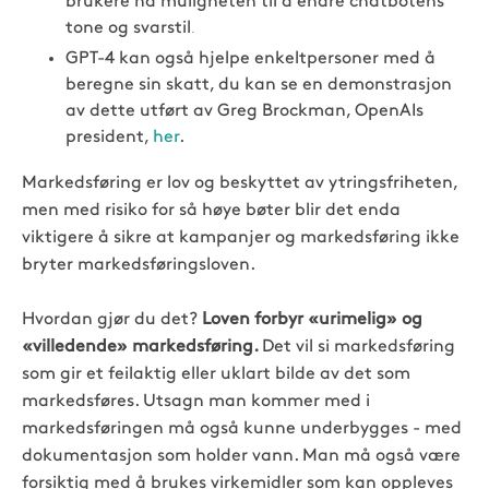
brukere ha muligheten til å endre chatbotens
.
tone og svarstil
GPT-4 kan også hjelpe enkeltpersoner med å
beregne sin skatt, du kan se en demonstrasjon
av dette utført av Greg Brockman, OpenAIs
president,
her
.
Markedsføring er lov og beskyttet av ytringsfriheten,
men med risiko for så høye bøter blir det enda
viktigere å sikre at kampanjer og markedsføring ikke
bryter markedsføringsloven.
Hvordan gjør du det?
Loven forbyr «urimelig» og
«villedende» markedsføring.
Det vil si markedsføring
som gir et feilaktig eller uklart bilde av det som
markedsføres. Utsagn man kommer med i
markedsføringen må også kunne underbygges - med
dokumentasjon som holder vann. Man må også være
forsiktig med å brukes virkemidler som kan oppleves