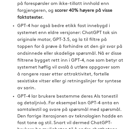
på forespørsler om ikke-tillatt innhold enn
forgjengeren, og
scorer 40% høyere på visse
faktatester.
GPT-4 har også bedre etikk fast innebygd i
systemet enn eldre versjoner: ChatGPT tok sin
originale motor, GPT-3.5, og la til filtre på
toppen for å prøve å forhindre at den gir svar på
ondsinnede eller skadelige spørsmål. Nå er disse
filtrene bygget rett inn i GPT-4, noe som betyr at
systemet høflig vil avslå å utføre oppgaver som
å rangere raser etter attraktivitet, fortelle
sexistiske vitser eller gi retningslinjer for syntese
av sarin.
GPT-4 lar brukere bestemme deres AIs tonestil
og detaljnivå. For eksempel kan GPT-4 anta en
samtalestil og svare på spørsmål med spørsmål.
Den forrige iterasjonen av teknologien hadde en
fast tone og stil. Snart vil dermed ChatGPT-