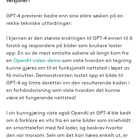
versjoner?
GPT-4 presterer bedre enn sine eldre søsken på en
rekke tekniske utfordringer:
I kjernen er den største endringen til GPT-4 evnen til å
forstå og respondere på bilder som brukere laster
opp. En av de mest omtalte sakene så langt kom fra
en
OpenAI-video-demo
som viste hvordan en tegning
kunne gjøres om til et funksjonelt nettsted i løpet av
få minutter. Demonstranten lastet opp et bilde til
GPT-4 og limte deretter inn den resulterende koden i
en forhåndsvisning som viste hvordan det kunne
være et fungerende nettsted!
I sin kunngjøring viste også OpenAI at GPT-4 ble bedt
om å forklare en vits fra en serie bilder som inneholdt
en smarttelefon med feil lader, og beskrev hvorfor
den var morsom. Selv om det kan høres enkelt ut, er