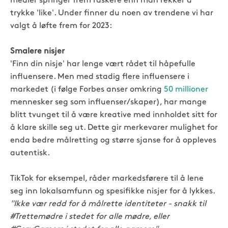
medier springer frem raskere enn man rekker å
trykke 'like'. Under finner du noen av trendene vi har
valgt å løfte frem for 2023:
Smalere nisjer
'Finn din nisje' har lenge vært rådet til håpefulle
influensere. Men med stadig flere influensere i
markedet (i følge Forbes anser omkring
50 millioner
mennesker seg som influenser/skaper), har mange
blitt tvunget til å være kreative med innholdet sitt for
å klare skille seg ut. Dette gir merkevarer mulighet for
enda bedre målretting og større sjanse for å oppleves
autentisk.
TikTok for eksempel, råder markedsførere til å lene
seg inn lokalsamfunn og spesifikke nisjer for å lykkes.
"Ikke vær redd for å målrette identiteter - snakk til
#Trettemødre i stedet for alle mødre, eller