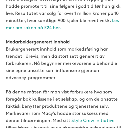
hadde promotert til sine følgere i god tid før hun gikk
live. Resultatet var salg for over 1 million kroner på 10
minutter, hvor samtlige 900 kjoler ble revet vekk.
Les
mer om saken på E24 her.
Medarbeidergenerert innhold
Brukergenerert innhold som markedsføring har
trendet i årevis, men da stort sett generert av
forbrukeren. Nå begynner merkevarene å behandle
sine egne ansatte som influensere gjennom
advocacy-programmer.
På denne måten får man vist forbrukere hva som
foregår bak kulissene i et selskap, og om de ansatte
faktisk benytter produktene og tjenestene selv.
Merkevarer som Macy's hadde stor suksess med
denne tilnærmingen. Med sitt
Style Crew Initiative
tilbyr Macy's insentiver og økonomiske belønninger til