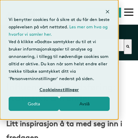
BLI MEDLEM
Vi benytter cookies for å sikre at du får den beste
opplevelsen på vårt nettsted.
Les mer om hva og
Aktuelt
hvorfor vi samler her.
Dette er et søkefelt med en tilhørende funksjon f
Ved å klikke «Godta» samtykker du til at vi
bruker informasjonskapsler til analyse og
annonsering, i tillegg til nødvendige cookies som
alltid er aktive. Du kan når som helst endre eller
trekke tilbake samtykket ditt via
'Personverninnstillinger' nederst på siden.
Influensermarkedsføring:
Cookieinnstillinger
Statistikk & Trender
Godta
Avslå
3. februar 2023
Litt inspirasjon å ta med seg inn i