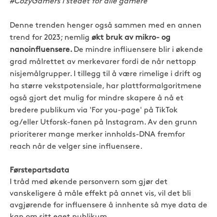
#CozyGamers i stedet for alle gamere"
Denne trenden henger også sammen med en annen
trend for 2023; nemlig
økt bruk av mikro- og
nanoinfluensere.
De mindre infliuensere blir i økende
grad målrettet av merkevarer fordi de når nettopp
nisjemålgrupper. I tillegg til å være rimelige i drift og
ha større vekstpotensiale, har plattformalgoritmene
også gjort det mulig for mindre skapere å nå et
bredere publikum via 'For you-page' på TikTok
og/eller Utforsk-fanen på Instagram. Av den grunn
prioriterer mange merker innholds-DNA fremfor
reach når de velger sine influensere.
Førstepartsdata
I tråd med økende personvern som gjør det
vanskeligere å måle effekt på annet vis, vil det bli
avgjørende for influensere å innhente så mye data de
kan om sitt eget publikum.