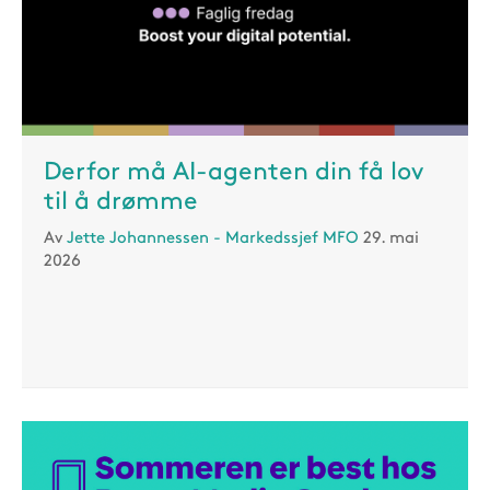
Derfor må AI-agenten din få lov
til å drømme
Av
Jette Johannessen - Markedssjef MFO
29. mai
2026