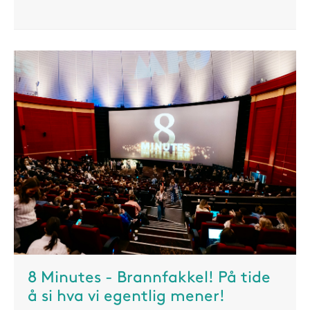
8 Minutes - Brannfakkel! På tide
å si hva vi egentlig mener!