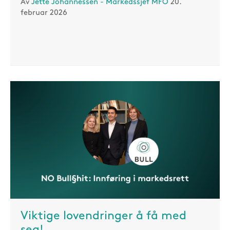
Av
Jette Johannessen - Markedssjef MFO
20.
februar 2026
Viktige lovendringer å få med
seg!