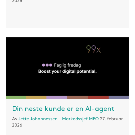
2026
Din neste kunde er en AI-agent
Av
Jette Johannessen - Markedssjef MFO
27. februar
2026