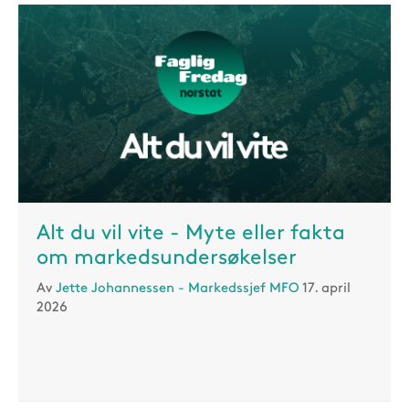
Alt du vil vite - Myte eller fakta
om markedsundersøkelser
Av
Jette Johannessen - Markedssjef MFO
17. april
2026