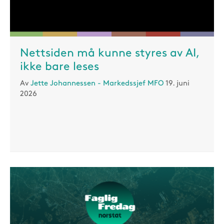
Nettsiden må kunne styres av AI,
ikke bare leses
Av
Jette Johannessen - Markedssjef MFO
19. juni
2026