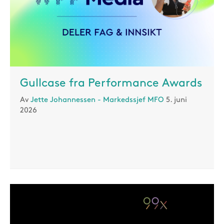
Gullcase fra Performance Awards
Av
Jette Johannessen - Markedssjef MFO
5. juni
2026