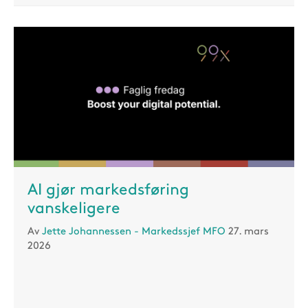
AI gjør markedsføring
vanskeligere
Av
Jette Johannessen - Markedssjef MFO
27. mars
2026