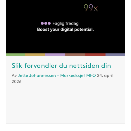
Slik forvandler du nettsiden din
Av
Jette Johannessen - Markedssjef MFO
24. april
2026