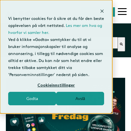
BLI MEDLEM
Vi benytter cookies for å sikre at du får den beste
opplevelsen på vårt nettsted.
Les mer om hva og
Aktuelt
hvorfor vi samler her.
Dette er et søkefelt med en tilhørende funksjon f
Ved å klikke «Godta» samtykker du til at vi
bruker informasjonskapsler til analyse og
annonsering, i tillegg til nødvendige cookies som
alltid er aktive. Du kan når som helst endre eller
trekke tilbake samtykket ditt via
'Personverninnstillinger' nederst på siden.
Cookieinnstillinger
Godta
Avslå