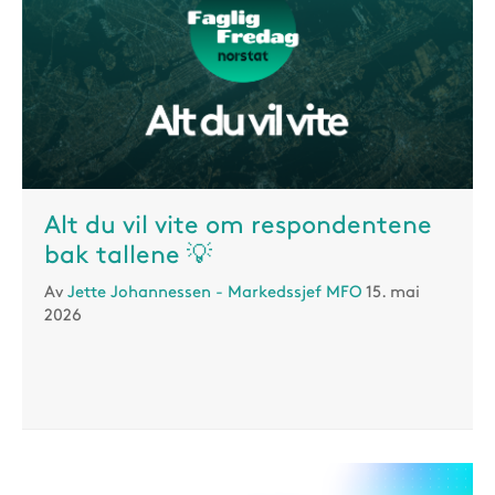
Alt du vil vite om respondentene
bak tallene 💡
Av
Jette Johannessen - Markedssjef MFO
15. mai
2026